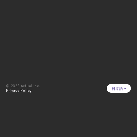
本事例において弊社では、WHERENESSにアップロー
ドする360度写真や、2Dの動画・写真撮影に協力しま
した。
CLIENT
© 2022 Actual Inc.
‍曼荼羅茶さま
日本語
Privacy Policy
ROLE
360度写真撮影、写真撮影、動画撮影
RELEASE
2024.12.13