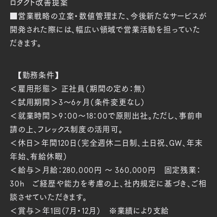
ロダクト改善提案
■営業戦略の立案・数値管理また、今後新たなサービスが
開発された際には、幅広い領域で営業活動を担っていた
だきます。
‍
【勤務条件】
＜雇用形態＞ 正社員（期間の定め：無）
＜試用期間＞3～6ヶ月（条件変更なし）
＜就業時間＞9：00～18：00で原則出社。ただし、事前申
請の上、フレックス制度の活用可。
＜休日＞年間120日（完全週休二日制、土日祝、GW、年末
年始、有給休暇）
＜給与＞月給：280,000円 〜 360,000円 固定残業：
30h ご経歴や能力を考慮の上、社内規定に基づき、ご相
談させていただきます。
＜賞与＞年1回（7月・12月） ※業績により支給